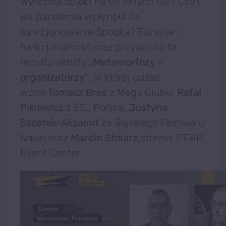
wyróżnia obiekt na tle innych hal? Czy i
jak pandemia wpłynęła na
funkcjonowanie Spodka? Funkcje i
funkcjonalność oraz przyszłość to
tematy debaty
„Metamorfozy –
organizatorzy”
, w której udział
wzięli
Tomasz Breś
z Mega Clubu;
Rafał
Pikiewicz
z ESL Polska;
Justyna
Szostek-Aksamit
ze Śląskiego Festiwalu
Nauki oraz
Marcin Stolarz
, prezes PTWP
Event Center.