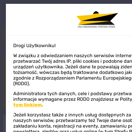
ij
Menu
STUDIO SPODEK
Drogi Użytkowniku!
W związku z odwiedzaniem naszych serwisów inter
Szereg rozmów i filmów przybliżających historię
przetwarzać Twój adres IP, pliki cookies i podobne da
urządzeń użytkownika. Jeżeli dane te pozwalają zide
Spodka. Wirtualna podróż po zakamarkach obiektu
tożsamość, wówczas będą traktowane dodatkowo ja
pokazująca ukryte miejsca, nie zawsze dostępne dla
zgodnie z Rozporządzeniem Parlamentu Europejskieg
(RODO).
widzów np. podstropie i kopułę, stanowisko
Administratora tych danych, cele i podstawy przetwa
monitoringu, rozdzielnia elektryczną, zapadnie,
informacje wymagane przez RODO znajdziesz w Polit
tym linkiem
.
garderoby
Jeżeli korzystasz także z innych usług dostępnych z
naszych serwisów, przetwarzamy też Twoje dane os
zakładaniu konta, rejestracji na eventy, zamawianiu 
8 maja br.
nadawało online
„Studio
newslettera, alertów oraz usług online (w tym Strefy 