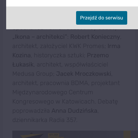
mimo upływu lat? A także o funkcjach i
funkcjonalności oraz przyszłości
Przejdź do serwisu
Spodka rozmawiali uczestnicy debaty
„Ikona – architekci”
:
Robert Konieczny
,
architekt, założyciel KWK Promes;
Irma
Kozina
, historyczka sztuki;
Przemo
Łukasik
, architekt, współwłaściciel
Medusa Group;
Jacek Mroczkowski
,
architekt, pracownia BDMA, projektant
Międzynarodowego Centrum
Kongresowego w Katowicach. Debatę
poprowadziła
Anna Dudzińska
,
dziennikarka Radia 357.