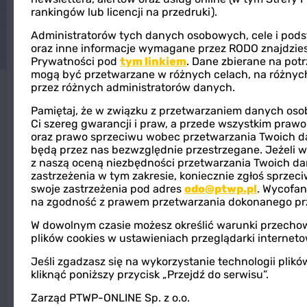
Spodek”
, z którego wyemitowaliśmy
rankingów lub licencji na przedruki).
szereg rozmów i produkcji
Administratorów tych danych osobowych, cele i pod
oraz inne informacje wymagane przez RODO znajdzies
przybliżających historię Spodka.
Prywatności pod
tym linkiem
. Dane zbierane na pot
mogą być przetwarzane w różnych celach, na różnyc
Gospodarzami studia byli
dziennikarz
przez różnych administratorów danych.
Piotr Myszor
i
Przemek Myszor
,
muzyk
Pamiętaj, że w związku z przetwarzaniem danych os
Ci szereg gwarancji i praw, a przede wszystkim praw
zespołu Myslovitz
. Pierwszym gościem
oraz prawo sprzeciwu wobec przetwarzania Twoich d
z którym porozmawiali był
Marcin
będą przez nas bezwzględnie przestrzegane. Jeżeli w
z naszą oceną niezbędności przetwarzania Twoich da
Krupa, prezydent Katowic
.
zastrzeżenia w tym zakresie, koniecznie zgłoś sprzeci
swoje zastrzeżenia pod adres
odo@ptwp.pl
. Wycofan
na zgodność z prawem przetwarzania dokonanego prz
O tym, w jakich okolicznościach
powstała architektoniczna ikona
W dowolnym czasie możesz określić warunki przecho
plików cookies w ustawieniach przeglądarki interneto
Katowic. Dlaczego zdecydowano o
Jeśli zgadzasz się na wykorzystanie technologii plik
zmianie pierwotnej lokalizacji i czemu
kliknąć poniższy przycisk „Przejdź do serwisu”.
Spodek zawdzięcza swój kształt? Co
Zarząd PTWP-ONLINE Sp. z o.o.
sprawia, że projekt ten nie starzeje się