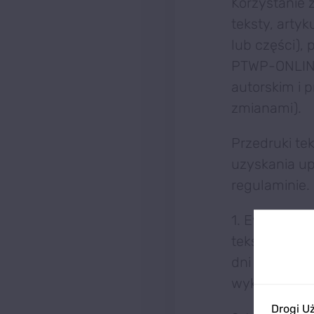
Korzystanie 
teksty, arty
lub części),
PTWP-ONLINE 
autorskim i 
zmianami).
Przedruki t
uzyskania u
regulaminie.
1. Ewentualn
tekstów włas
dni od momen
wykluczony.
Drogi U