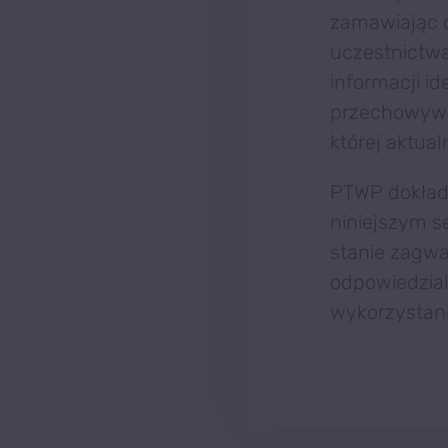
zamawiając d
uczestnictwa
informacji i
przechowywan
której aktua
PTWP dokłada
niniejszym s
stanie zagwa
odpowiedzial
wykorzystani