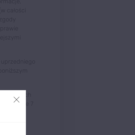
ormacje,
(w całości
 zgody
 prawie
iejszymi
 uprzedniego
 poniższym
rchiwalnych
po upływie 7
est