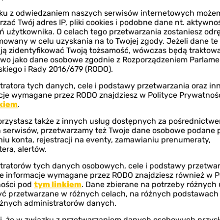
ku zainteresowania przedrukiem konieczne jest n
ku z odwiedzaniem naszych serwisów internetowych może
rzez złożenie zamówienia na stronie Wydawcy:
zać Twój adres IP, pliki cookies i podobne dane nt. aktywno
.ptwp.pl/konto/potwierdz_zamowienie/97.html
. 
ń użytkownika. O celach tego przetwarzania zostaniesz odr
mowany w celu uzyskania na to Twojej zgody. Jeżeli dane te
stępnienie tekstu wraz z licencją na jednorazow
ją zidentyfikować Twoją tożsamość, wówczas będą traktow
wo jako dane osobowe zgodnie z Rozporządzeniem Parlame
nie pliku z tekstem w formie elektronicznej.
skiego i Rady 2016/679 (RODO).
encyjna wynosi 500 PLN (słownie: pięćset złotych)
tratora tych danych, cele i podstawy przetwarzania oraz in
cje wymagane przez RODO znajdziesz w Polityce Prywatnoś
 Wydawca zastrzega sobie prawo dokonania indyw
nkiem
.
u.
korzystasz także z innych usług dostępnych za pośrednictw
 serwisów, przetwarzamy też Twoje dane osobowe podane 
niu zapłaty Licencjobiorca powinien przesłać na 
niu konta, rejestracji na eventy, zamawianiu prenumeraty,
era, alertów.
.pl numer złożonego zamówienia wraz z linkiem 
tratorów tych danych osobowych, cele i podstawy przetwa
wienie dotyczy. W odpowiedzi zwrotnej przedstaw
ne informacje wymagane przez RODO znajdziesz również w P
każe plik z tekstem.
ości pod
tym linkiem
. Dane zbierane na potrzeby różnych 
ć przetwarzane w różnych celach, na różnych podstawach
óżnych administratorów danych.
icencji jest równoznaczne z uzyskaniem zezwoleni
j, że w związku z przetwarzaniem danych osobowych przys