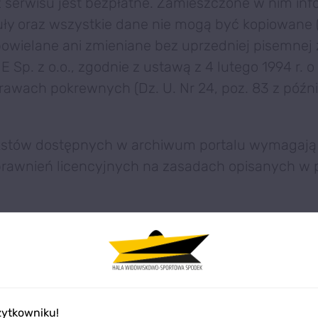
z serwisu jest bezpłatne. Zamieszczone w nim inf
kuły oraz wszystkie dane nie mogą być kopiowane 
 powielane ani zmieniane bez uprzedniej pisemnej
Sp. z o.o., zgodnie z ustawą z 4 lutego 1994 r. o
prawach pokrewnych (Dz. U. Nr 24, poz. 83 z późn
ekstów dostępnych w archiwum portalu wymagają
prawnień licencyjnych na zasadach opisanych w
a zgoda na przedruk może dotyczyć wyłącznie a
nych portalu. Tekst uznawany jest za archiwalny 
tu opublikowania. Przedruk nowszych tekstów j
żytkowniku!