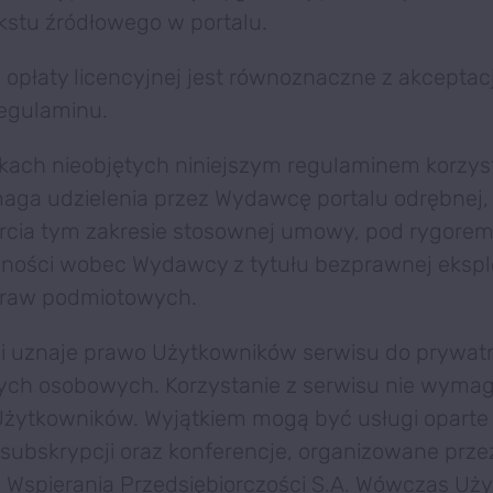
ekstu źródłowego w portalu.
e opłaty licencyjnej jest równoznaczne z akceptac
regulaminu.
kach nieobjętych niniejszym regulaminem korzyst
ga udzielenia przez Wydawcę portalu odrębnej, 
rcia tym zakresie stosownej umowy, pod rygore
ności wobec Wydawcy z tytułu bezprawnej eksploa
praw podmiotowych.
 uznaje prawo Użytkowników serwisu do prywatn
ych osobowych. Korzystanie z serwisu nie wymag
żytkowników. Wyjątkiem mogą być usługi oparte
subskrypcji oraz konferencje, organizowane przez
Wspierania Przedsiębiorczości S.A. Wówczas Uży