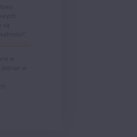
niowy
wowych
e są
atności",
prywatności
.
one w
t jednak w
ch