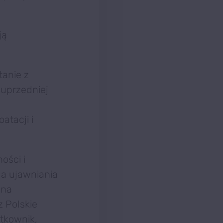
ją
anie z
uprzedniej
m
tacji i
ości i
a ujawniania
 na
 Polskie
tkownik,