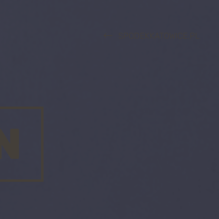
SPODEKKATOWICE.PL
N