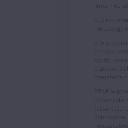
linkiem do t
8. Uiszczeni
niniejszego 
9. W przypad
tekstów wyma
zgody i zawa
odpowiedzial
naruszenia 
PTWP w pełni
ochrony dan
tożsamości U
dobrowolnej 
Towarzystwo 