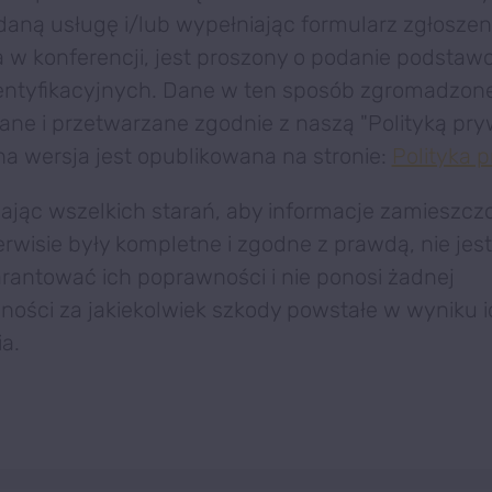
aną usługę i/lub wypełniając formularz zgłosze
 w konferencji, jest proszony o podanie podsta
dentyfikacyjnych. Dane w ten sposób zgromadzon
e i przetwarzane zgodnie z naszą "Polityką pryw
lna wersja jest opublikowana na stronie:
Polityka 
jąc wszelkich starań, aby informacje zamieszcz
erwisie były kompletne i zgodne z prawdą, nie jes
rantować ich poprawności i nie ponosi żadnej
ności za jakiekolwiek szkody powstałe w wyniku i
a.