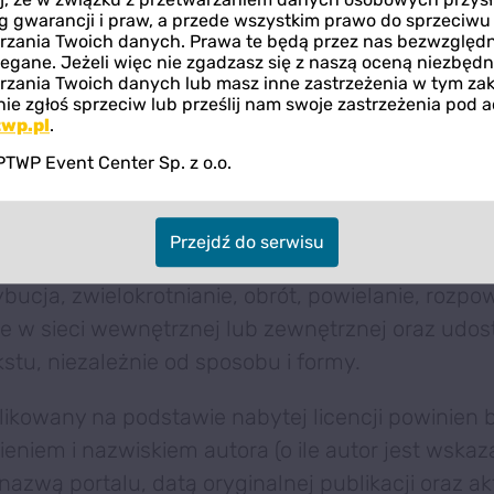
 opublikowanie tekstu na warunkach określonyc
eg gwarancji i praw, a przede wszystkim prawo do sprzeciw
egulaminie, natomiast nie oznacza nabycia autors
rzania Twoich danych. Prawa te będą przez nas bezwzględn
zegane. Jeżeli więc nie zgadzasz się z naszą oceną niezbędn
 do tekstu.
rzania Twoich danych lub masz inne zastrzeżenia w tym zak
ie zgłoś sprzeciw lub prześlij nam swoje zastrzeżenia pod 
wp.pl
.
cencji uprawnia Licencjobiorcę do publikacji tekst
ej, wyłącznie na własnej, ogólnodostępnej stronie 
PTWP Event Center Sp. z o.o.
zielania sublicencji. Licencjobiorcy nie przysług
a tekstu osobom trzecim do dalszej publikacji lub
Przejdź do serwisu
a w jakiegokolwiek formie. W szczególności niedo
ybucja, zwielokrotnianie, obrót, powielanie, rozpo
e w sieci wewnętrznej lub zewnętrznej oraz udos
stu, niezależnie od sposobu i formy.
blikowany na podstawie nabytej licencji powinien 
ieniem i nazwiskiem autora (o ile autor jest wskaz
nazwą portalu, datą oryginalnej publikacji oraz 